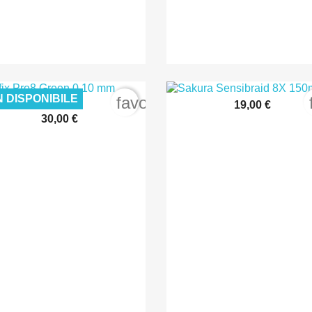
 DISPONIBILE
order
favorite_border
19,00 €

Anteprima
30,00 €

Anteprima