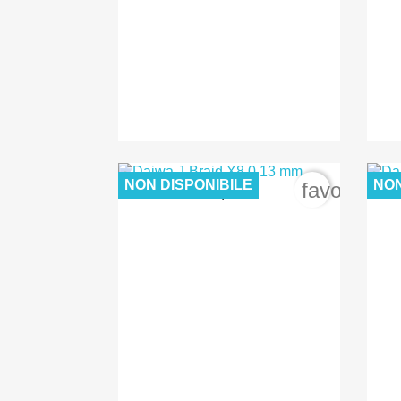
NON DISPONIBILE
NON
favorite_b
30,00 €

Anteprima