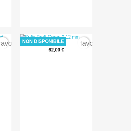
NON DISPONIBILE
favorite_border
favorite_border
62,00 €

Anteprima