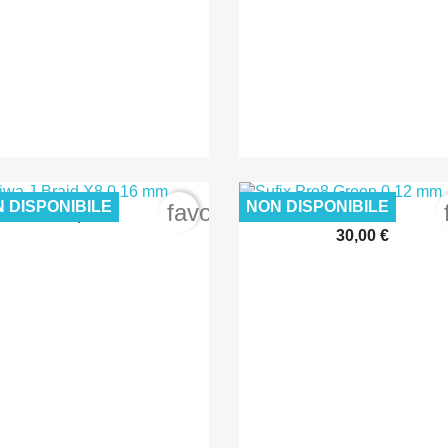
 DISPONIBILE
NON DISPONIBILE
order
favorite_border
30,00 €

Anteprima
30,00 €

Anteprima