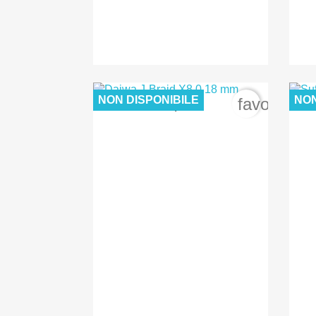
NON DISPONIBILE
NON
favorite_b
30,00 €

Anteprima