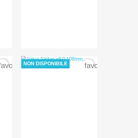
NON DISPONIBILE
favorite_border
favorite_border
12,00 €

Anteprima