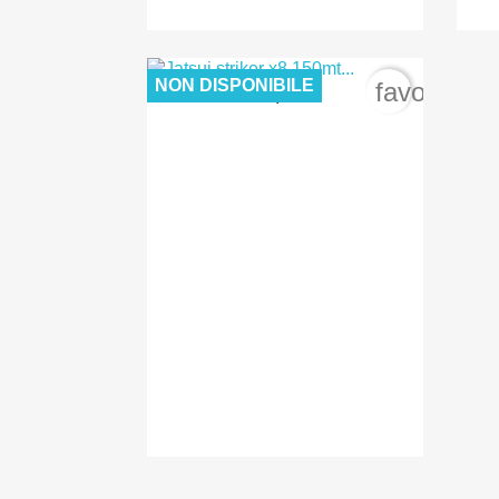
NON DISPONIBILE
favorite_b
12,00 €

Anteprima