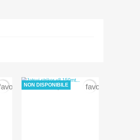
NON DISPONIBILE
favorite_border
favorite_border
12,00 €

Anteprima