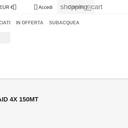
shopping_cart


Carrello
(0)
EUR €
Accedi
IATI
IN OFFERTA
SUBACQUEA
ID 4X 150MT