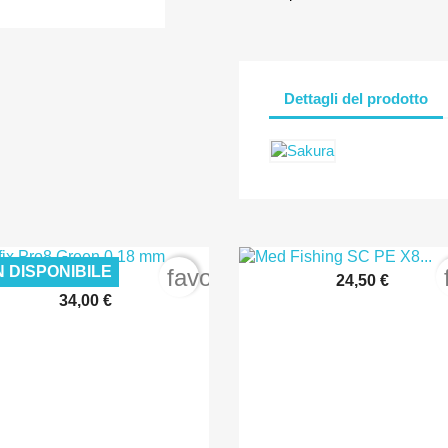
Dettagli del prodotto
 DISPONIBILE
order
favorite_border
24,50 €

Anteprima
34,00 €

Anteprima