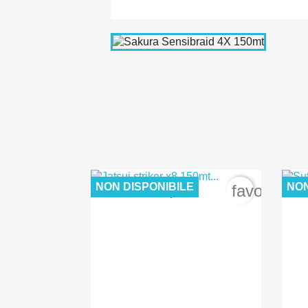
NON DISPONIBILE
NON
favorite_b
12,00 €

Anteprima