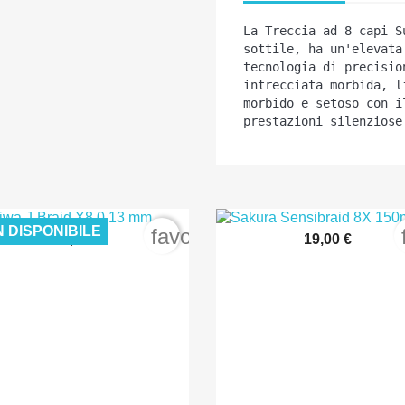
L
a Treccia ad 8 capi S
sottile, ha un'elevata
tecnologia di precisio
intrecciata morbida, l
morbid
o
 e setos
o
con i
prestazioni silenziose
 DISPONIBILE
order
favorite_border
30,00 €
19,00 €


Anteprima
Anteprima