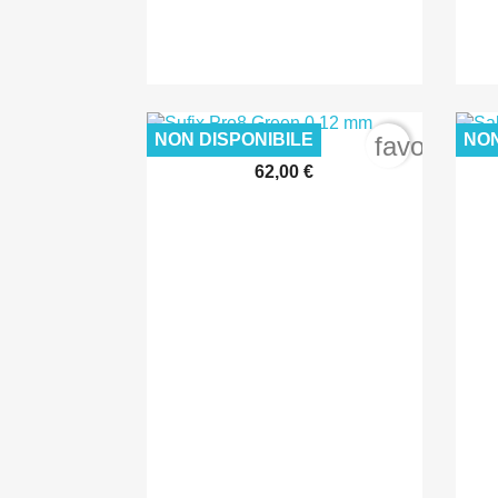
NON DISPONIBILE
NON
favorite_b
62,00 €

Anteprima