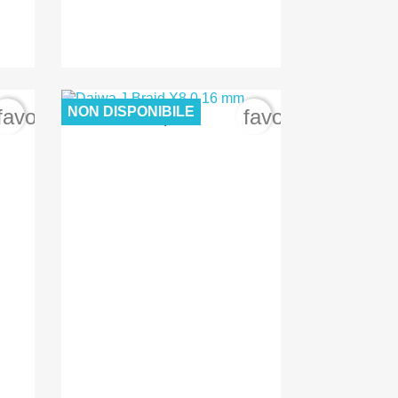
NON DISPONIBILE
favorite_border
favorite_border
30,00 €

Anteprima