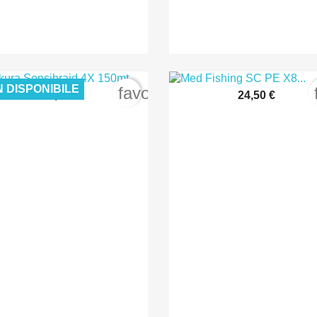
 DISPONIBILE
order
favorite_border
12,00 €
24,50 €


Anteprima
Anteprima