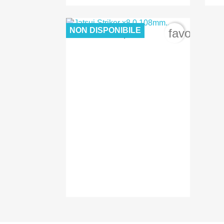
NON DISPONIBILE
favorite_b
12,00 €

Anteprima