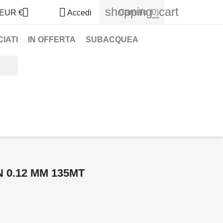
shopping_cart


Carrello
(0)
EUR €
Accedi
IATI
IN OFFERTA
SUBACQUEA
 0.12 MM 135MT