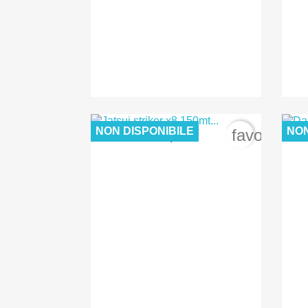
NON DISPONIBILE
NON
favorite_b
12,00 €

Anteprima