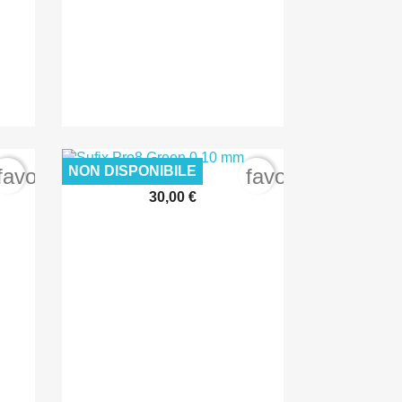
NON DISPONIBILE
favorite_border
favorite_border
30,00 €

Anteprima