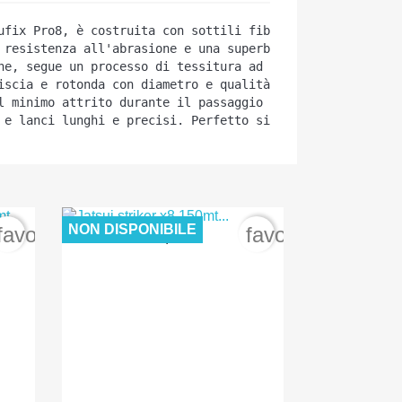
ufix 
Pro8, 
è costruita con 
sottili fibre di dyneema intr
 resistenza all'abrasione e una superba resistenza al no
ne, 
segue 
un processo di tessitura ad alta tensione 
che 
iscia 
e 
rotonda con diametro e qualità costanti. 
Sufix P
l
minimo
 attrito 
durante il passaggio 
ne
gli
anelli
 delle
 e lanci lunghi e precisi. P
erfetto sia per la pesca a s
NON DISPONIBILE
favorite_border
favorite_border
12,00 €

Anteprima