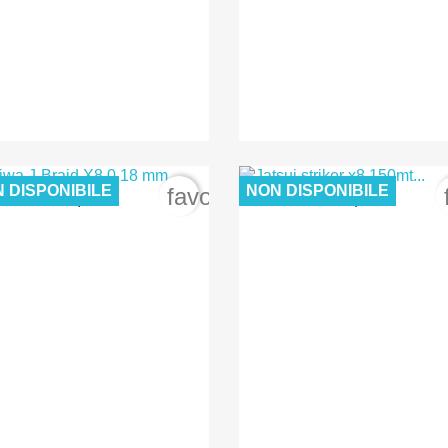
 DISPONIBILE
NON DISPONIBILE
order
favorite_border
30,00 €
12,00 €


Anteprima
Anteprima