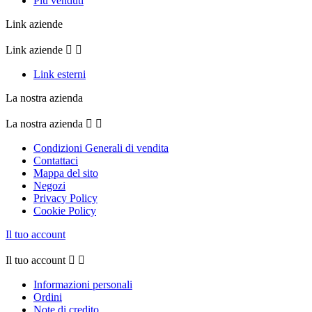
Più venduti
Link aziende
Link aziende


Link esterni
La nostra azienda
La nostra azienda


Condizioni Generali di vendita
Contattaci
Mappa del sito
Negozi
Privacy Policy
Cookie Policy
Il tuo account
Il tuo account


Informazioni personali
Ordini
Note di credito