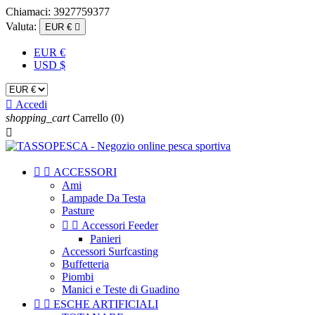
Chiamaci:
3927759377
Valuta:
EUR €

EUR €
USD $

Accedi
shopping_cart
Carrello
(0)



ACCESSORI
Ami
Lampade Da Testa
Pasture


Accessori Feeder
Panieri
Accessori Surfcasting
Buffetteria
Piombi
Manici e Teste di Guadino


ESCHE ARTIFICIALI