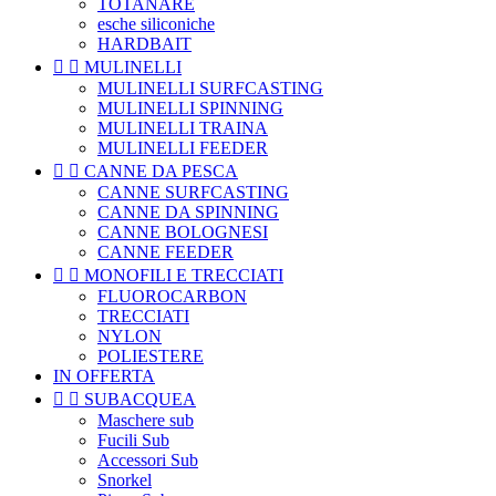
TOTANARE
esche siliconiche
HARDBAIT


MULINELLI
MULINELLI SURFCASTING
MULINELLI SPINNING
MULINELLI TRAINA
MULINELLI FEEDER


CANNE DA PESCA
CANNE SURFCASTING
CANNE DA SPINNING
CANNE BOLOGNESI
CANNE FEEDER


MONOFILI E TRECCIATI
FLUOROCARBON
TRECCIATI
NYLON
POLIESTERE
IN OFFERTA


SUBACQUEA
Maschere sub
Fucili Sub
Accessori Sub
Snorkel