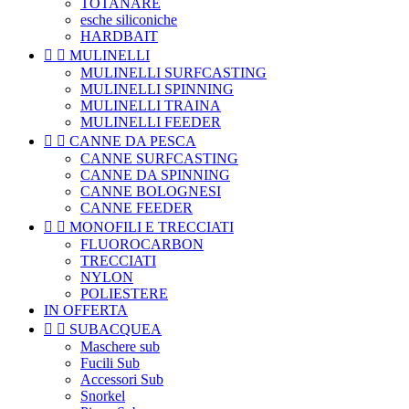
TOTANARE
esche siliconiche
HARDBAIT


MULINELLI
MULINELLI SURFCASTING
MULINELLI SPINNING
MULINELLI TRAINA
MULINELLI FEEDER


CANNE DA PESCA
CANNE SURFCASTING
CANNE DA SPINNING
CANNE BOLOGNESI
CANNE FEEDER


MONOFILI E TRECCIATI
FLUOROCARBON
TRECCIATI
NYLON
POLIESTERE
IN OFFERTA


SUBACQUEA
Maschere sub
Fucili Sub
Accessori Sub
Snorkel