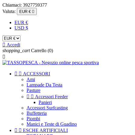
Chiamaci:
3927759377
Valuta:
EUR €

EUR €
USD $

Accedi
shopping_cart
Carrello
(0)



ACCESSORI
Ami
Lampade Da Testa
Pasture


Accessori Feeder
Panieri
Accessori Surfcasting
Buffetteria
Piombi
Manici e Teste di Guadino


ESCHE ARTIFICIALI