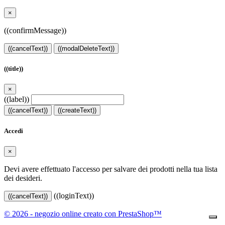
×
((confirmMessage))
((cancelText))
((modalDeleteText))
((title))
×
((label))
((cancelText))
((createText))
Accedi
×
Devi avere effettuato l'accesso per salvare dei prodotti nella tua lista
dei desideri.
((loginText))
((cancelText))
© 2026 - negozio online creato con PrestaShop™