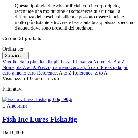
Questa tipologia di esche artificiali con il corpo rigido,
racchiude una moltitudine di sottospecie di artificiali, a
differenza delle esche di silicone possono essere lanciate
molto più distante e troverete l'esca adatta a qualsiasi specchio
d'acqua dove sono presenti dei predatori
Ci sono 61 prodotti.
Ordina per:
Seleziona

Vendite, dalla più alta alla più bassa
Rilevanza
Nome, da A a Z
Nome, da Z ad A
Prezzo, da meno caro a più caro
Prezzo, da più
caro a meno caro
Reference, A to Z
Reference, Z to A
Visualizzati 1-9 su 61 articoli
Filtri attivi

Anteprima
Fish Inc Lures FishaJig
Da
10,80 €