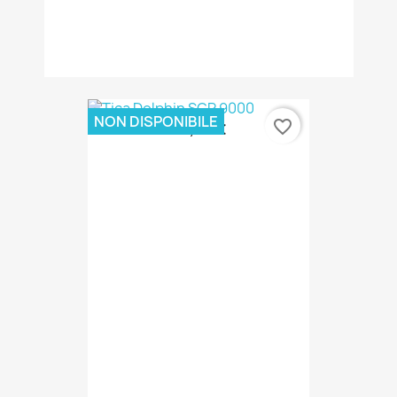
NON DISPONIBILE
favorite_border
89,00 €