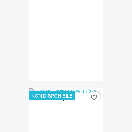
NON DISPONIBILE
favorite_border
55,00 €