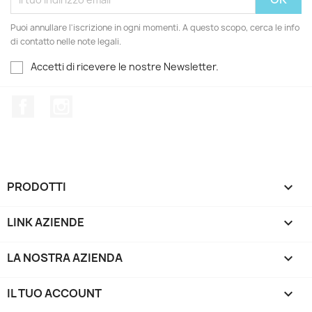
Puoi annullare l'iscrizione in ogni momenti. A questo scopo, cerca le info
di contatto nelle note legali.
Accetti di ricevere le nostre Newsletter.
Facebook
Instagram
PRODOTTI

LINK AZIENDE

LA NOSTRA AZIENDA

IL TUO ACCOUNT
