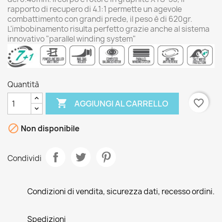
rapporto di recupero di 4.1:1 permette un agevole
combattimento con grandi prede, il peso è di 620gr.
L'imbobinamento risulta perfetto grazie anche al sistema
innovativo "parallel winding system"
Quantità

favorite_border
AGGIUNGI AL CARRELLO

Non disponibile
Condividi
Condizioni di vendita, sicurezza dati, recesso ordini.
Spedizioni