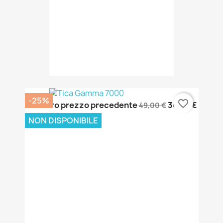
-25%
favorite_border
Il nostro prezzo precedente
36,75 €
49,00 €
NON DISPONIBILE