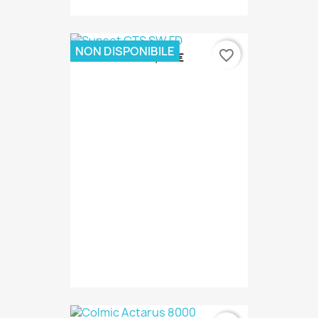
NON DISPONIBILE
favorite_border
104,00 €