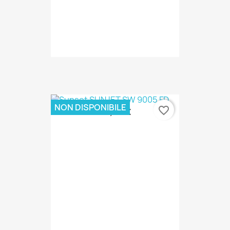
NON DISPONIBILE
favorite_border
98,00 €