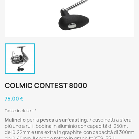
COLMIC CONTEST 8000
75,00 €
Tasse incluse
*
Mulinello
per la
pesca
a
surfcasting
, 7 cuscinetti a sfera
più uno a rulli, bobina in alluminio con capacità di 250mt
del 0.22mm e una extra in graphite con capacità di 300mt
del 0.40mm. Il corpo e rotore in graphite XTS-55, il