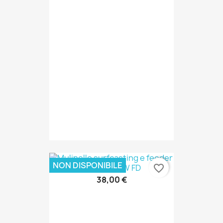
NON DISPONIBILE
favorite_border
38,00 €