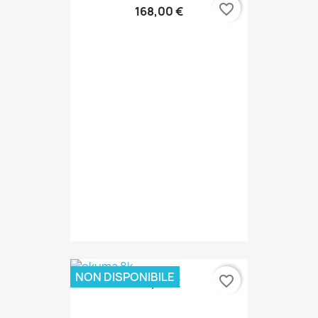
favorite_border
168,00 €
NON DISPONIBILE
favorite_border
87,00 €