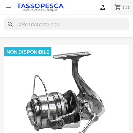
shopping_cart


(0)
search
NON DISPONIBILE