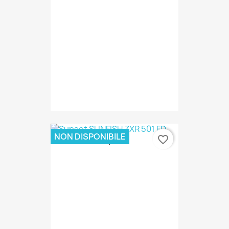
NON DISPONIBILE
favorite_border
18,00 €