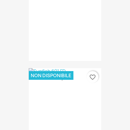
NON DISPONIBILE
favorite_border
19,00 €