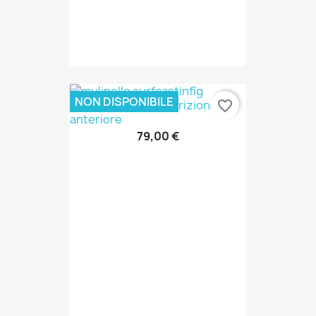
NON DISPONIBILE
favorite_border
79,00 €