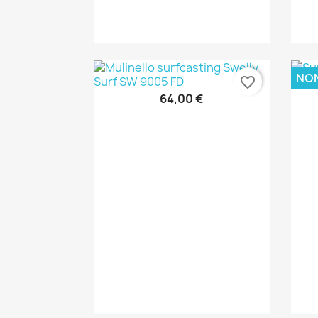
NON
favorite_border
64,00 €
Anteprima
