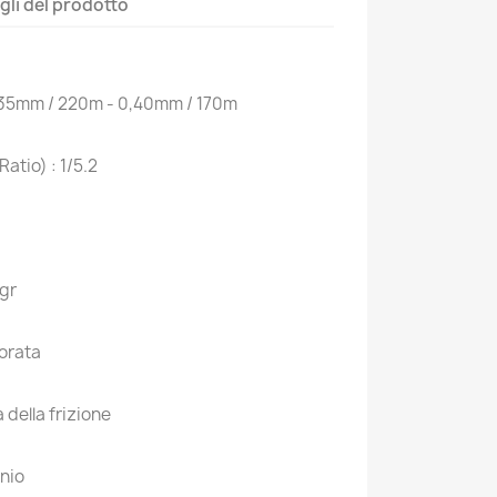
gli del prodotto
0,35mm / 220m - 0,40mm / 170m
atio) : 1/5.2
 gr
forata
della frizione
onio