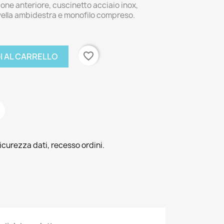
ione anteriore, cuscinetto acciaio inox,
vella ambidestra e monofilo compreso.
favorite_border
I AL CARRELLO
icurezza dati, recesso ordini.