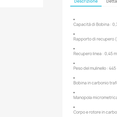
Descrizione
Detta
Capacità di Bobina : 
Rapporto di recupero (R
Recupero linea : 0,45 m
Peso del mulinello : 445
Bobina in carbonio tra
Manopola micrometrica 
Corpo e rotore in carb