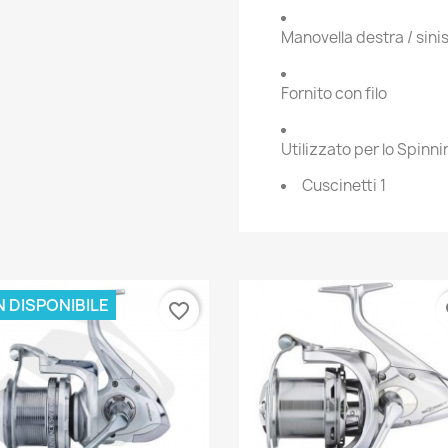
Manovella destra / sini
Fornito con filo
Utilizzato per lo Spinn
Cuscinetti 1
 DISPONIBILE
favorite_border
fa