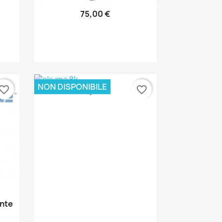
75,00 €
Anteprima

NON DISPONIBILE
vorite_border
favorite_border
87,00 €
Anteprima

ente