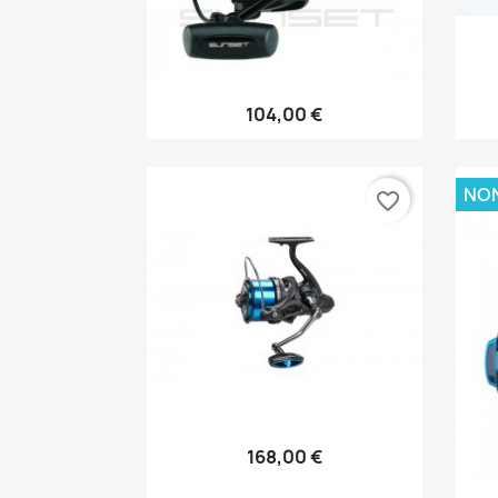
104,00 €
Anteprima

NON
favorite_border
168,00 €
Anteprima
