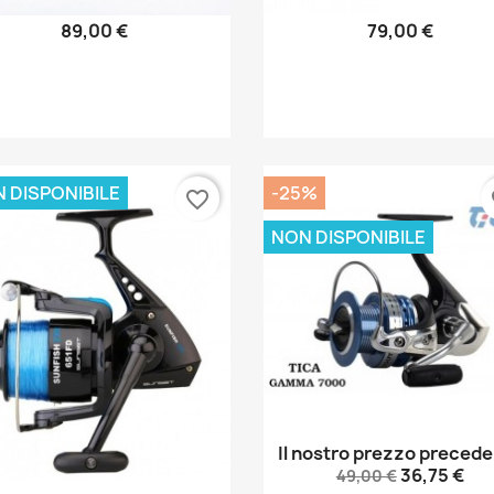
89,00 €
79,00 €
Anteprima
Anteprima


 DISPONIBILE
-25%
favorite_border
fa
NON DISPONIBILE
Il nostro prezzo preced
Anteprima

36,75 €
49,00 €