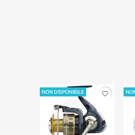
NON DISPONIBILE
NON
favorite_border