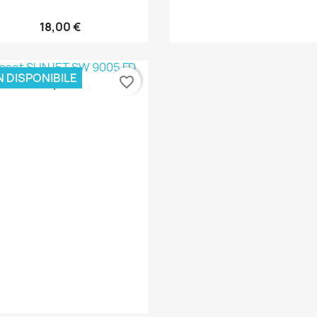
18,00 €
Anteprima

 DISPONIBILE
favorite_border
98,00 €
Anteprima
