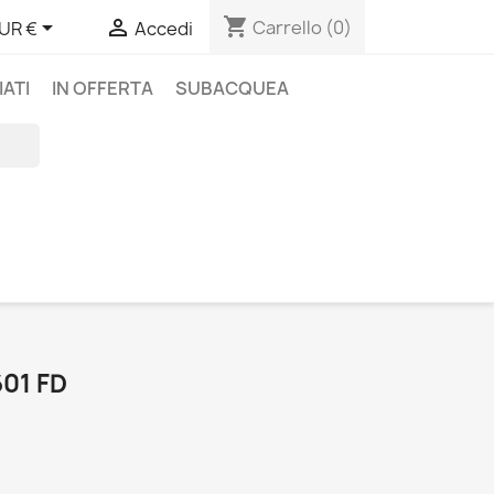
shopping_cart


Carrello
(0)
UR €
Accedi
IATI
IN OFFERTA
SUBACQUEA
01 FD