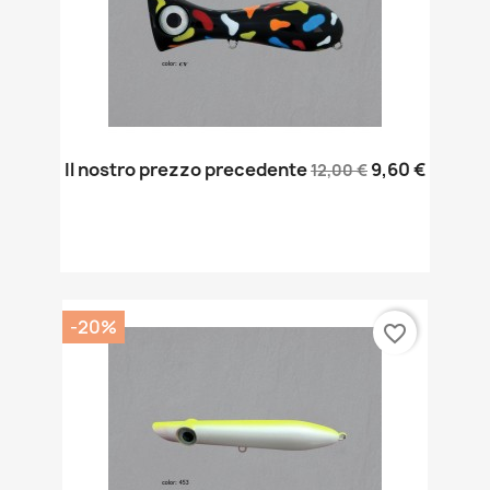
Il nostro prezzo precedente
9,60 €
12,00 €
-20%
favorite_border