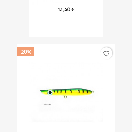
13,40 €
-20%
favorite_border