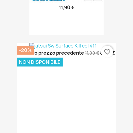
11,90 €
-20%
favorite_border
Il nostro prezzo precedente
8,80 €
11,00 €
NON DISPONIBILE