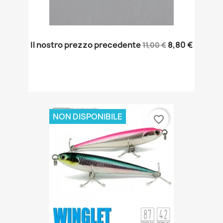
Il nostro prezzo precedente
8,80 €
11,00 €
NON DISPONIBILE
favorite_border