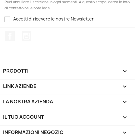
Puoi annullare l'iscrizione in ogni momenti. A questo scopo, cerca le info
di contatto nelle note legali.
Accetti di ricevere le nostre Newsletter.
Facebook
Instagram
PRODOTTI

LINK AZIENDE

LA NOSTRA AZIENDA

IL TUO ACCOUNT

INFORMAZIONI NEGOZIO
keyboard_arrow_down