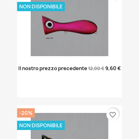
NON DISPONIBILE
Il nostro prezzo precedente
9,60 €
12,00 €
-20%
favorite_border
NON DISPONIBILE