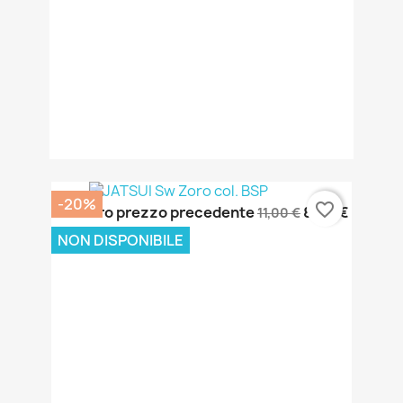
-20%
favorite_border
Il nostro prezzo precedente
8,80 €
11,00 €
NON DISPONIBILE