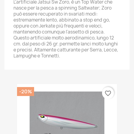
L'artificiale Jatsui Sw Zoro, è un Top Water che
nasce per la pesca a spinning Saltwater; Zoro
può essere recuperato in svariati modi:
estremamente lento, abbinato a stop end go,
oppure con Jerkate più frequenti e veloci,
mantenendo comunque l'assetto di pesca.
Questo artificiale molto aerodinamico, lungo 12
cm. dal peso di 26 gr. permette lanci molto lunghi
e precisi. Altamente catturante per Serra, Lecce,
Lampughe e Tonnetti.
-20%
favorite_border