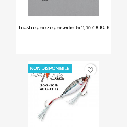
Il nostro prezzo precedente
8,80 €
11,00 €
NON DISPONIBILE
favorite_border