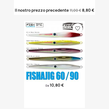
Il nostro prezzo precedente
8,80 €
11,00 €
favorite_border
10,80 €
Da