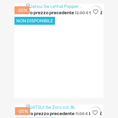
-20%
favorite_border
Il nostro prezzo precedente
9,60 €
12,00 €
NON DISPONIBILE
-20%
favorite_border
Il nostro prezzo precedente
8,80 €
11,00 €