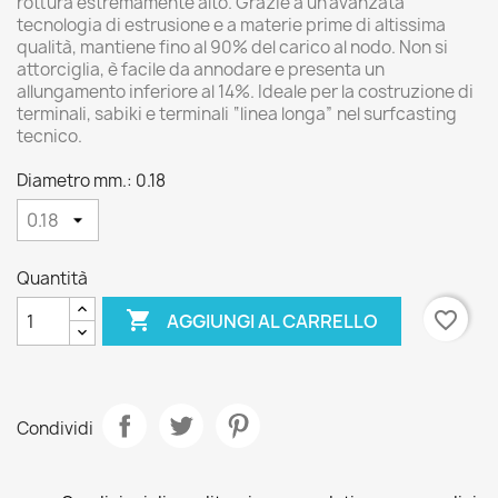
rottura estremamente alto. Grazie a un’avanzata
tecnologia di estrusione e a materie prime di altissima
qualità, mantiene fino al 90% del carico al nodo. Non si
attorciglia, è facile da annodare e presenta un
allungamento inferiore al 14%. Ideale per la costruzione di
terminali, sabiki e terminali “linea longa” nel surfcasting
tecnico.
Diametro mm.: 0.18
Quantità

favorite_border
AGGIUNGI AL CARRELLO
Condividi