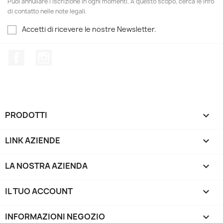
Puoi annullare l'iscrizione in ogni momenti. A questo scopo, cerca le info
di contatto nelle note legali.
Accetti di ricevere le nostre Newsletter.
Facebook
Instagram
PRODOTTI

LINK AZIENDE

LA NOSTRA AZIENDA

IL TUO ACCOUNT

INFORMAZIONI NEGOZIO
keyboard_arrow_down