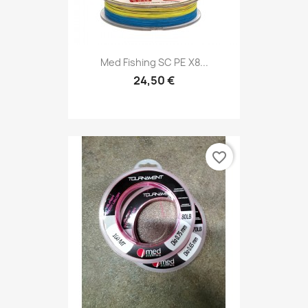
Med Fishing SC PE X8...
24,50 €
favorite_border