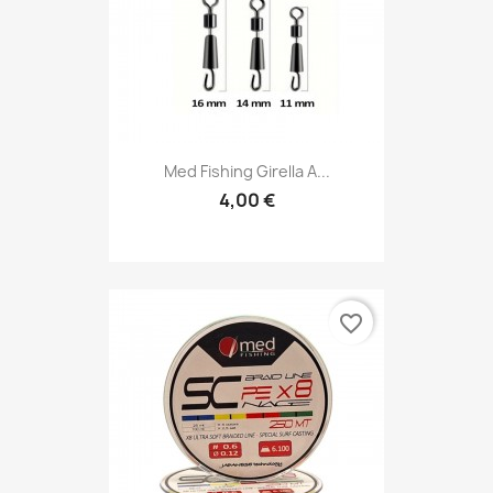
Med Fishing Girella A...
4,00 €
favorite_border