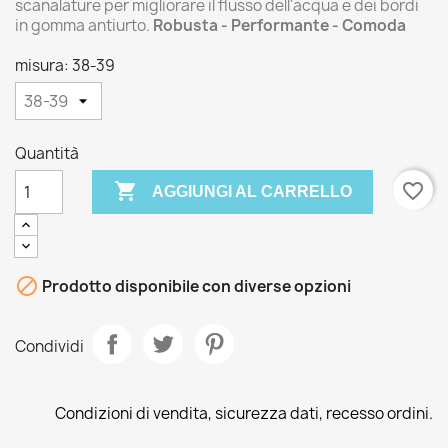
scanalature per migliorare il flusso dell'acqua e dei bordi
in gomma antiurto.
Robusta - Performante - Comoda
misura: 38-39
Quantità

favorite_border
AGGIUNGI AL CARRELLO

Prodotto disponibile con diverse opzioni
Condividi
Condizioni di vendita, sicurezza dati, recesso ordini.