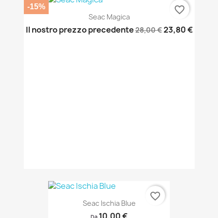
-15%
favorite_border
Seac Magica
Il nostro prezzo precedente
23,80 €
28,00 €
favorite_border
Seac Ischia Blue
10,00 €
Da