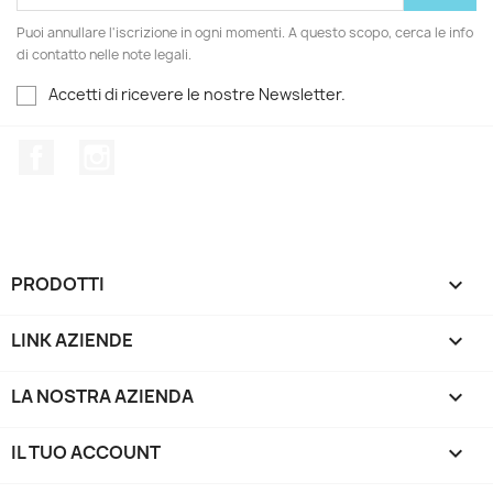
Puoi annullare l'iscrizione in ogni momenti. A questo scopo, cerca le info
di contatto nelle note legali.
Accetti di ricevere le nostre Newsletter.
Facebook
Instagram
PRODOTTI

LINK AZIENDE

LA NOSTRA AZIENDA

IL TUO ACCOUNT
