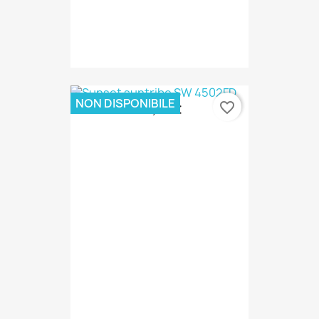
NON DISPONIBILE
favorite_border
29,00 €