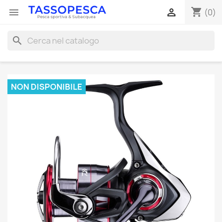
shopping_cart


(0)
search
NON DISPONIBILE