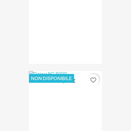
NON DISPONIBILE
favorite_border
110,00 €