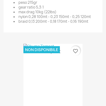
peso 215gr
gear ratio 5,3:1
max drag 10kg (22lbs)
nylon 0,28 100mt - 0,23 150mt - 0,25 120mt
braid 0,13 200mt - 0,18 170mt - 0,16 190mt
NON DISPONIBILE
favorite_border
42,00 €