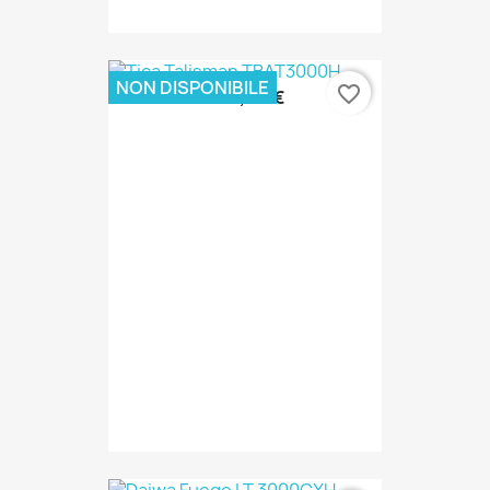
NON DISPONIBILE
favorite_border
230,00 €