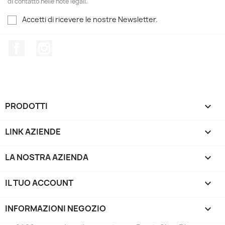
di contatto nelle note legali.
Accetti di ricevere le nostre Newsletter.
Facebook
Instagram
PRODOTTI

LINK AZIENDE

LA NOSTRA AZIENDA

IL TUO ACCOUNT

INFORMAZIONI NEGOZIO
keyboard_arrow_down