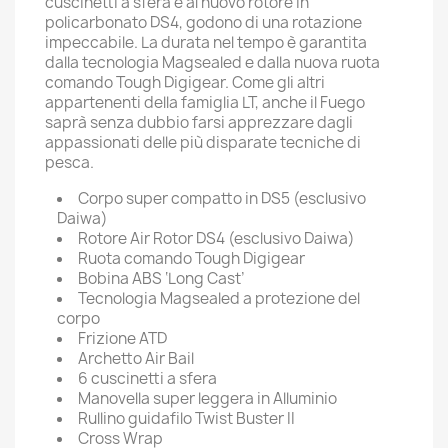
cuscinetti a sfera e al nuovo rotore in
policarbonato DS4, godono di una rotazione
impeccabile. La durata nel tempo è garantita
dalla tecnologia Magsealed e dalla nuova ruota
comando Tough Digigear. Come gli altri
appartenenti della famiglia LT, anche il Fuego
saprà senza dubbio farsi apprezzare dagli
appassionati delle più disparate tecniche di
pesca.
Corpo super compatto in DS5 (esclusivo
Daiwa)
Rotore Air Rotor DS4 (esclusivo Daiwa)
Ruota comando Tough Digigear
Bobina ABS ‘Long Cast’
Tecnologia Magsealed a protezione del
corpo
Frizione ATD
Archetto Air Bail
6 cuscinetti a sfera
Manovella super leggera in Alluminio
Rullino guidafilo Twist Buster II
Cross Wrap