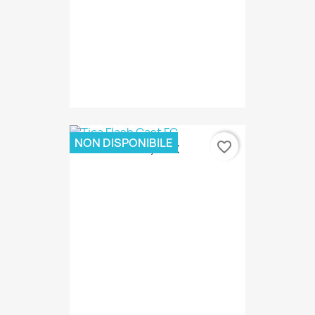
NON DISPONIBILE
favorite_border
60,00 €