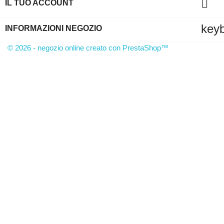

IL TUO ACCOUNT
key
INFORMAZIONI NEGOZIO
© 2026 - negozio online creato con PrestaShop™