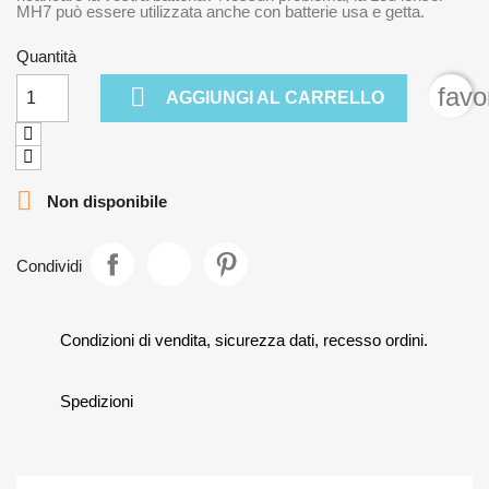
MH7 può essere utilizzata anche con batterie usa e getta.
Quantità

favo
AGGIUNGI AL CARRELLO

Non disponibile
Condividi
Condizioni di vendita, sicurezza dati, recesso ordini.
Spedizioni