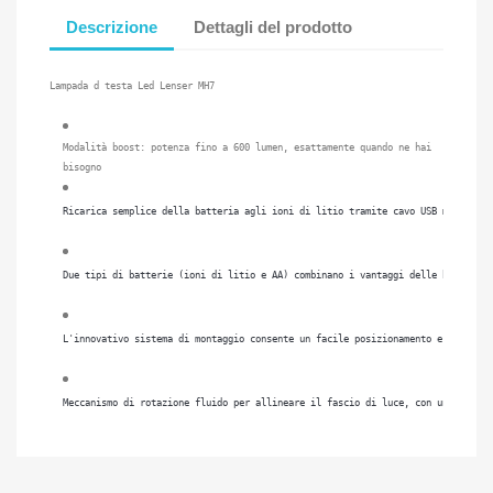
Descrizione
Dettagli del prodotto
Lampada d testa Led Lenser MH7
Modalità boost: potenza fino a 600 lumen, esattamente quando ne hai
bisogno
Ricarica semplice della batteria agli ioni di litio tramite cavo USB magnetico
Due tipi di batterie (ioni di litio e AA) combinano i vantaggi delle batterie 
L'innovativo sistema di montaggio consente un facile posizionamento e rimozion
Meccanismo di rotazione fluido per allineare il fascio di luce, con una precis