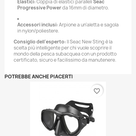
Elastici:
Coppia di elastici paralleli
Seac
Progressive Power
da 16mm di diametro.
Accessori inclusi:
Arpione a un'aletta e sagola
in nylon/poliestere.
Consiglio dell'esperto:
Il Seac New Sting è la
scelta più intelligente per chi vuole scoprire il
mondo della pesca subacquea con un prodotto
certificato, sicuro e facilissimo da manutenere.
POTREBBE ANCHE PIACERTI
favorite_border