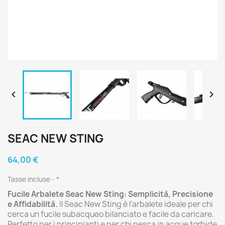


SEAC NEW STING
64,00 €
Tasse incluse
*
Fucile Arbalete Seac New Sting: Semplicità, Precisione
e Affidabilità.
Il Seac New Sting è l’arbalete ideale per chi
cerca un fucile subacqueo bilanciato e facile da caricare.
Perfetto per i principianti e per chi pesca in acque torbide