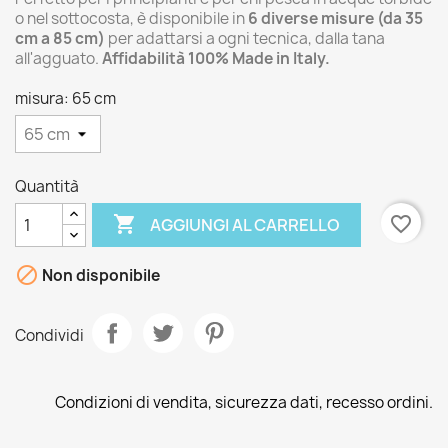
o nel sottocosta, è disponibile in
6 diverse misure (da 35
cm a 85 cm)
per adattarsi a ogni tecnica, dalla tana
all'agguato.
Affidabilità 100% Made in Italy.
misura: 65 cm
Quantità

favorite_border
AGGIUNGI AL CARRELLO

Non disponibile
Condividi
Condizioni di vendita, sicurezza dati, recesso ordini.