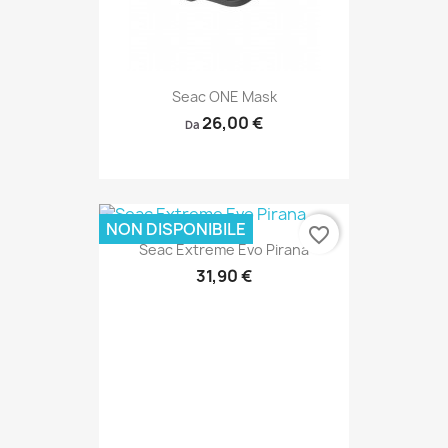
Seac ONE Mask
26,00 €
Da
NON DISPONIBILE
favorite_border
Seac Extreme Evo Pirana
31,90 €