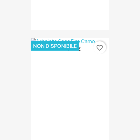
NON DISPONIBILE
favorite_border
178,00 €