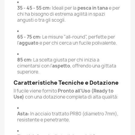
35 - 45 - 55 cm:
Ideali per la
pesca in tana
e per
chi ha bisogno di estrema agilità in spazi
angusti o tra gli scogli.
65 - 75 cm:
Le misure "all-round", perfette per
l'
agguato
e per chi cerca un fucile polivalente.
85 cm:
La scelta giusta per chi inizia a
cimentarsi con l'
aspetto
, offrendo una gittata
superiore.
Caratteristiche Tecniche e Dotazione
Il fucile viene fornito
Pronto all'Uso (Ready to
Use)
con una dotazione completa di alta qualità:
Asta:
In acciaio trattato PR80 (diametro 7mm),
resistente e penetrante.