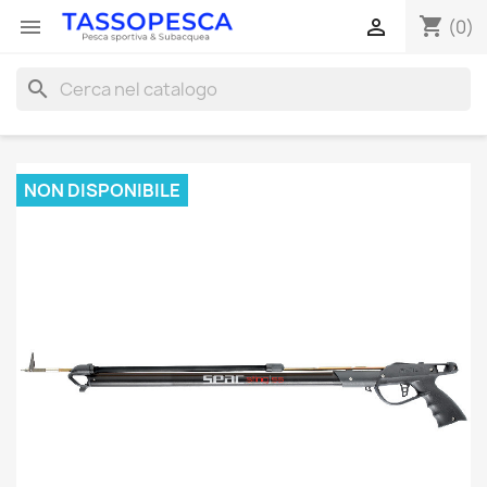
shopping_cart


(0)
search
NON DISPONIBILE