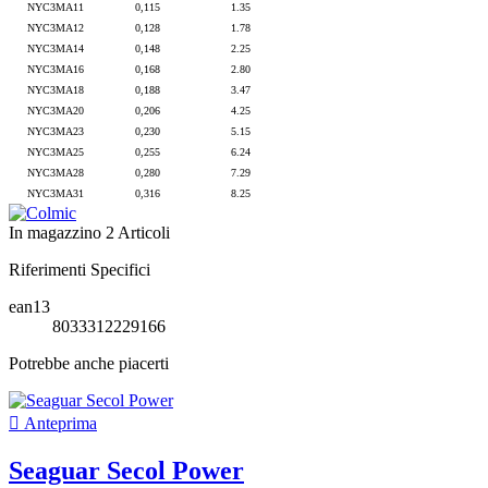
NYC3MA11
0,115
1.35
NYC3MA12
0,128
1.78
NYC3MA14
0,148
2.25
NYC3MA16
0,168
2.80
NYC3MA18
0,188
3.47
NYC3MA20
0,206
4.25
NYC3MA23
0,230
5.15
NYC3MA25
0,255
6.24
NYC3MA28
0,280
7.29
NYC3MA31
0,316
8.25
In magazzino
2 Articoli
Riferimenti Specifici
ean13
8033312229166
Potrebbe anche piacerti

Anteprima
Seaguar Secol Power