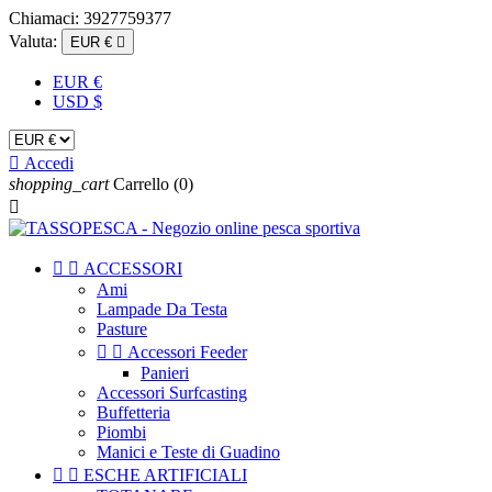
Chiamaci:
3927759377
Valuta:
EUR €

EUR €
USD $

Accedi
shopping_cart
Carrello
(0)



ACCESSORI
Ami
Lampade Da Testa
Pasture


Accessori Feeder
Panieri
Accessori Surfcasting
Buffetteria
Piombi
Manici e Teste di Guadino


ESCHE ARTIFICIALI