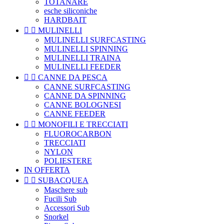
TOTANARE
esche siliconiche
HARDBAIT


MULINELLI
MULINELLI SURFCASTING
MULINELLI SPINNING
MULINELLI TRAINA
MULINELLI FEEDER


CANNE DA PESCA
CANNE SURFCASTING
CANNE DA SPINNING
CANNE BOLOGNESI
CANNE FEEDER


MONOFILI E TRECCIATI
FLUOROCARBON
TRECCIATI
NYLON
POLIESTERE
IN OFFERTA


SUBACQUEA
Maschere sub
Fucili Sub
Accessori Sub
Snorkel