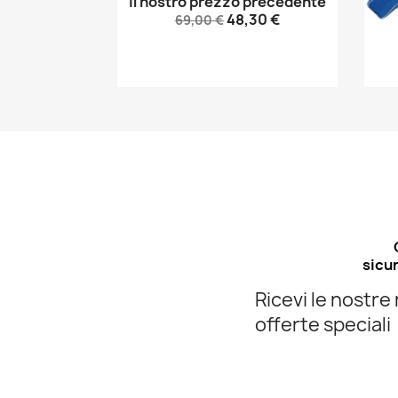
Il nostro prezzo precedente
Anteprima

48,30 €
69,00 €
sicur
Ricevi le nostre 
offerte speciali