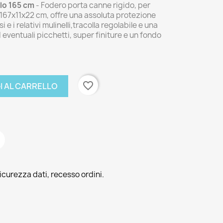
lo 165 cm
- Fodero porta canne rigido, per
167x11x22 cm, offre una assoluta protezione
i e i relativi mulinelli,tracolla regolabile e una
 eventuali picchetti, super finiture e un fondo
favorite_border
I AL CARRELLO
icurezza dati, recesso ordini.