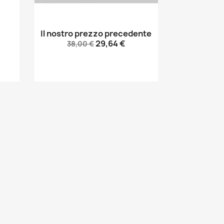
Il nostro prezzo precedente
Anteprima

29,64 €
38,00 €