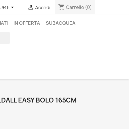
shopping_cart


Carrello
(0)
UR €
Accedi
IATI
IN OFFERTA
SUBACQUEA
DALL EASY BOLO 165CM