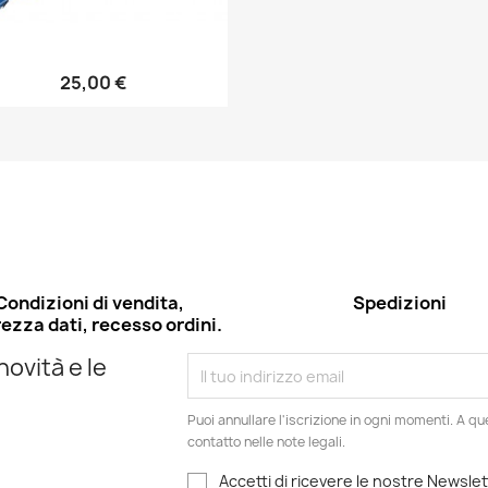
25,00 €
Anteprima

Condizioni di vendita,
Spedizioni
ezza dati, recesso ordini.
novità e le
Puoi annullare l'iscrizione in ogni momenti. A qu
contatto nelle note legali.
Accetti di ricevere le nostre Newslet