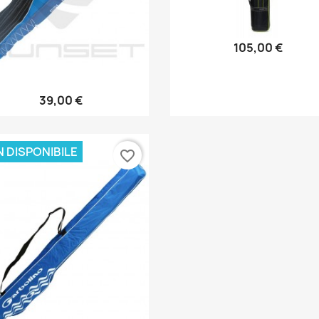
105,00 €
Anteprima

39,00 €
Anteprima

 DISPONIBILE
favorite_border