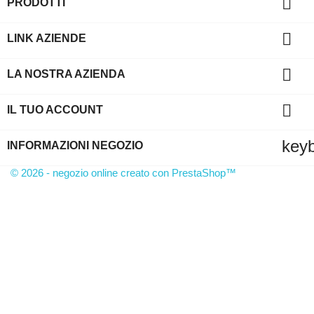

PRODOTTI

LINK AZIENDE

LA NOSTRA AZIENDA

IL TUO ACCOUNT
key
INFORMAZIONI NEGOZIO
© 2026 - negozio online creato con PrestaShop™