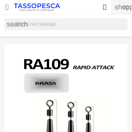
shopp


(0)
search