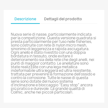
Descrizione
Dettagli del prodotto
Nuova serie di nasse, particolarmente indicata
per la competizione. Questa versione quadrata si
presta particolarmente per l’uso nelle fisheries,
sono costruite con rete di nylon micro mesh,
sinonimo di leggerezza e rapida asciugatura.
Ogni anello è stato rivestito con una doppia
bordatura in tessuto, onde evitare il
deterioramento sia della rete che degli anelli, nei
punti di maggior contatto. Le anellature sono
state realizzate con una lega metallica
indeformabile ultra leggera ed ultra resistente,
trattata per prevenire la formazione dell’ossido e
contro la corrosione. Tutte le nasse di questa
serie sono dotate del nuovo sistema
d’inclinazione e bloccaggio “Easy stop” ancora
più pratico e durevole. La grande qualità di
Colmic, anche nei piccoli particolari.