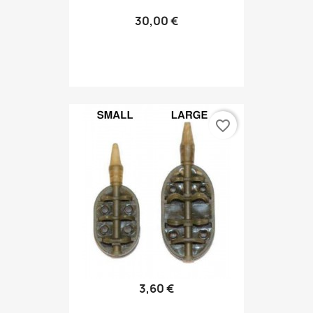
30,00 €
favorite_border
3,60 €