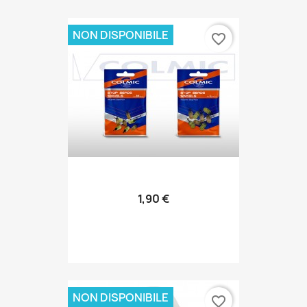
NON DISPONIBILE
favorite_border
1,90 €
NON DISPONIBILE
favorite_border