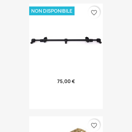
NON DISPONIBILE
favorite_border
75,00 €
favorite_border