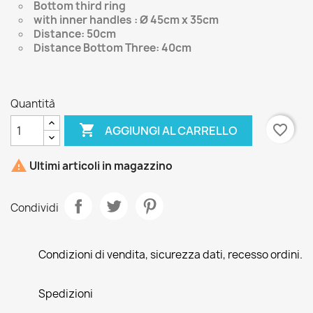
Bottom third ring
with inner handles : Ø 45cm x 35cm
Distance: 50cm
Distance Bottom Three: 40cm
Quantità

favorite_border
AGGIUNGI AL CARRELLO

Ultimi articoli in magazzino
Condividi
Condizioni di vendita, sicurezza dati, recesso ordini.
Spedizioni