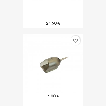
24,50 €
favorite_border
3,00 €