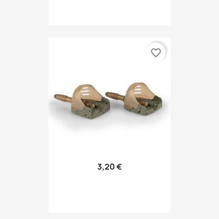
favorite_border
3,20 €